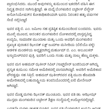
ಪ್ರಾರಂಭಿಸಿದರು. ಮುಂದೆ ಅವುಗಳನ್ನು ಕುಟುಂಬದ ಇತರರಿಗೆ ವಹಿಸಿ ಈಗ
ನಿವೃತ್ತ ಜೀವನ ಸಾಗಿಸುತ್ತಿದ್ದಾರೆ. ಈ ಮಧ್ಯೆ ಬೆಂಗಳೂರಿನ ಬ್ಯಾರೀಸ್ ವೆಲ್ಫೇರ್
ಅಸೋಸಿಯೇಷನ್‌ನ ಕೋಶಾಧಿಕಾರಿಯಾಗಿ ಇವರು ನಿರಂತರ ಹತ್ತು ವರ್ಷಗಳ
ಸೇವೆ ಸಲ್ಲಿಸಿದ್ದಾರೆ
ಇವರ ಪತ್ನಿ ಬಿ. ಎಂ. ಜಮೀಲ ಸಹ ಪ್ರತಿಷ್ಠಿತ ಕುಟುಂಬದಿಂದ ಬಂದವರು. ಇವರು
ಮೂಲ್ಕಿ ಮೂಲದ, ಆನಂತರ ಮಂಗಳೂರಿನ ಬೋಳಾರದಲ್ಲಿ ವಾಸ್ತವ್ಯವಿದ್ದ,
ಉದ್ಯಮಿ, ಸಾಮಾಜಿಕ ಮುಂದಾಳು ಮತ್ತು ಒಂದು ಅವಧಿಗೆ ಮಂಗಳೂರಿನ
ಪ್ರಖ್ಯಾತ ಪುರಾತನ ಝೀನತ್ ಬಕ್ಷ್ ಜುಮ್‌ಅ ಮಸೀದಿಯ (ಬೆಲಿಯೊ ಪಳ್ಳಿ)
ಆಡಳಿತ ಮಂಡಳಿಯ ಅಧ್ಯಕ್ಷರಾಗಿದ್ದ ಮರ್ಹೂಮ್ ಬಿ. ಎಂ. ಅಬೂಬಕರ್
ಇಸ್ಮಾಯಿಲ್‌ರವರ ಪುತ್ರಿ. ಇವರಿಗೆ ಒಂದು ಗಂಡು ಮತ್ತು ನಾಲ್ಕು ಹೆಣ್ಣು ಮಕ್ಕಳು.
ಇವರ ಮಗ ಅಹಮದ್ ಝಕೀರ್ ಸಿವಿಲ್ /ಸಾಫ್ಟ್‌ವೇರ್ ಇಂಜಿನಿಯರ್ ಆಗಿದ್ದು
ಪ್ರಸ್ತುತ ಕುಟುಂಬ ಸಮೇತ ಅಮೆರಿಕದಲ್ಲಿ ವಾಸವಾಗಿದ್ದಾರೆ. ಅವರಿಗೆ ಅಮೆರಿಕಾದ
ಪೌರತ್ವವೂ ಸಹ ಸಿಕ್ಕಿದೆ. ಅಹಮದ್ ಝಕೀರ್‌ರವರ ಪತ್ನಿ ಮುನಾ ಹೆಜಮಾಡಿ
ಅಮೇರಿಕಾದಲ್ಲಿ ಬಹುರಾಷ್ಟ್ರೀಯ ಕಂಪನಿಯೊಂದರಲ್ಲಿ ಐಟಿ ಮೇನೇಜರ್
ಆಗಿದ್ದಾರೆ.
ಇವರ ದೊಡ್ಡ ಮಗಳು ಝೀನತ್ ಮುಂಚೂರು. ಇವರ ಪತಿ ಡಾ. ಅಝೀಝ್
ಮುಸ್ತಫಾ ಮಂಗಳೂರಿನ ಬ್ಯಾರೀಸ್ ಶಿಕ್ಷಣ ಸಂಸ್ಥೆಯಲ್ಲಿ ಉದ್ಯೋಗದಲ್ಲಿದ್ದಾರೆ.
ಎರಡನೇ ಮಗಳು ಡಾಕ್ಟರ್ ಝಾಕಿರ. ಇವರ ಪತಿ ಬೆಂಗಳೂರಿನ ಉದ್ಯಮಿ ಆಸಿಫ್