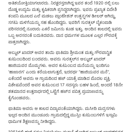
ಅತಿಶಯೋಕ್ತಿಯಾಗಲಾರದು. ನಿರಕ್ಷರಸ್ತರಾಗಿದ್ದ ಇವರ ತಂದೆ 1920 ರಲ್ಲಿ ಬಲು
ದೊಡ್ಡ ಉದ್ಯಮಿ ಮತ್ತು ಕೃಷಿಕರಾಗಿ ಪ್ರಸಿದ್ಧರಾಗಿದ್ದರು. ಇವರು ಪ್ರಖ್ಯಾತ ವಿದೇಶಿ
ಕಂಪನಿ ಮೂಲದ ಎಲೆ ಮಡಲು ಪ್ಲಾಂಟೇಶನ್ ಉತ್ಪನ್ನಗಳ ಡೀಲರ್ ಆಗಿದ್ದು,
ಸಗಟು ಮಳಿಗೆಯನ್ನು ಸಹ ಹೊಂದಿದ್ದರು. ಇವರಿಗೆ ಸುರತ್ಕಲ್ ಬೈಕಂಪಾಡಿ
ಪರಿಸರದಲ್ಲಿ ನೂರಾರು ಎಕರೆ ಜಮೀನು ಕೂಡ ಇತ್ತು. ಅಂದಿನ ಕಾಲದಲ್ಲಿ ಇವರು
ಒಬ್ಬ ಅರಸರಂತೆ ಬದುಕಿದವರು. ದಾನ ಧರ್ಮಗಳ ಮೂಲಕ ಎಲ್ಲರ ಗೌರವಕ್ಕೆ
ಪಾತ್ರರಾಗಿದ್ದರು.
ಅಬ್ದುಲ್ ಖಾದರ್ ಅವರ ತಾಯಿ ಫಾತಿಮಾ ಶ್ರೀಮಂತ ಮತ್ತು ಗೌರವಾನ್ವಿತ
ಕುಟುಂಬದಿಂದ ಬಂದವರು. ಅವರು ಸುರತ್ಕಲ್‌ನ ಅಬ್ದುಲ್ ಖಾದರ್
ಹಾಜಿಯವರ ಮೊಮ್ಮಗಳು. ಅವರ ಕುಟುಂಬದ ಮನೆಯನ್ನು ಇಂದಿಗೂ
‘ಹಾಜಾರಗ’ ಎಂದು ಕರೆಯಲಾಗುತ್ತದೆ, ಇದರರ್ಥ “ಹಾಜಿಯವರ ಮನೆ”,
ಏಕೆಂದರೆ ಅವರು ಆ ಗ್ರಾಮದಿಂದ ಹಜ್ ಯಾತ್ರೆ ಮಾಡಿದ ಮೊದಲ ವ್ಯಕ್ತಿ.
ವಿಶೇಷವೆಂದರೆ ಅವರ ಕುಟುಂಬದ 17 ಸದಸ್ಯರು ಬಹಳ ಹಿಂದೆ, ಅಂದರೆ 18ನೇ
ಶತಮಾನದ ಉತ್ತರಾರ್ಧದಲ್ಲಿ ಒಟ್ಟಿಗೆ ಹಜ್‌ನ ಪವಿತ್ರ ಪ್ರಯಾಣವನ್ನು
ಕೈಗೊಂಡವರು.
ಫಾತಿಮಾ ಅವರು ಆ ಕಾಲದ ವಿದ್ಯಾವಂತೆಯಾಗಿದ್ದರು. ಮಸೀದಿ ಮದ್ರಸಗಳು
ಇಲ್ಲದ ಅಂದಿನ ಮುಂಚೂರು ಗ್ರಾಮದಲ್ಲಿದ್ದ ಮುಸ್ಲಿಂ ಕುಟುಂಬಗಳಿಗೆ ಇಸ್ಲಾಮಿ
ಧಾರ್ಮಿಕ ಶಿಕ್ಷಣವನ್ನು ನೀಡಿದ್ದರು.
1951ರಲ್ಲಿ ಹಜ್ ಕರ್ಮ ‌ನಿರ್ವಹಿಸಲು ಮಕ್ಕಾಕ್ಕೆ ಹೋಗಿದ್ದ ಅಬ್ದುಲ್ ಖಾದರ್‌ರವರ