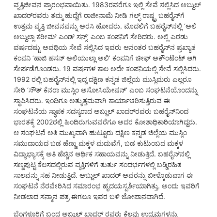
ವೃತ್ತಿಜೀವನ ಪ್ರಾರಂಭವಾಯಿತು. 1983ರವರೆಗೂ ಇಲ್ಲಿ ಸೇವೆ ಸಲ್ಲಿಸಿದ ಅಬ್ದುಲ್
ಖಾದರ್‌ರವರು ತಮ್ಮ ಹುದ್ದೆಗೆ ರಾಜೀನಾಮೆ ನೀಡಿ ಗಲ್ಫ್ ರಾಷ್ಟ್ರ ಬಹರೈನ್‌ಗೆ
ಉತ್ತಮ ವೃತ್ತಿ ಜೀವನವನ್ನು ಅರಸಿ ಹೋದರು. ಮೊದಲಿಗೆ ಬಹರೈನ್‌ನಲ್ಲಿ ‘ಅಲಿ
ಅಬ್ದುಲ್ಲಾ ಕರೀಮ್ ಎಂಡ್ ಸನ್ಸ್’ ಎಂಬ ಕಂಪನಿಗೆ ಸೇರಿದರು. ಅಲ್ಲಿ ಎರಡು
ವರ್ಷದಷ್ಟು ಅವಧಿಯ ಸೇವೆ ಸಲ್ಲಿಸಿದ ಇವರು ಆನಂತರ ಬಹರೈನ್‌ನ ಪ್ರಖ್ಯಾತ
ಕಂಪನಿ ‘ಹಾಜಿ ಹಸನ್ ಅಲಿಯುಲ್ಲಾ ಅಲಿ’ ಕಂಪನಿಗೆ ಚೀಫ್ ಅಕೌಂಟೆಂಟ್ ಆಗಿ
ಸೇರ್ಪಡೆಗೊಂಡರು. 19 ವರ್ಷಗಳ ಕಾಲ ಅದೇ ಕಂಪನಿಯಲ್ಲಿ ಸೇವೆ ಸಲ್ಲಿಸಿದರು.
1992 ರಲ್ಲಿ ಬಹರೈನ್‌ನಲ್ಲಿ ಇದ್ದ ದಕ್ಷಿಣ ಕನ್ನಡ ಜಿಲ್ಲೆಯ ಮುಸ್ಲಿಮರು ಎಲ್ಲರೂ
ಸೇರಿ ‘ಸೌತ್ ಕೆನರಾ ಮುಸ್ಲಿಂ ಅಸೋಸಿಯೇಷನ್’ ಎಂಬ ಸಂಘಟನೆಯೊಂದನ್ನು
ಸ್ಥಾಪಿಸಿದರು. ಇಂದಿಗೂ ಅತ್ಯುತ್ತಮವಾಗಿ ಕಾರ್ಯಾಚರಿಸುತ್ತಿರುವ ಈ
ಸಂಘಟನೆಯ ಸ್ಥಾಪಕ ಸದಸ್ಯರಾದ ಅಬ್ದುಲ್ ಖಾದರ್‌ರವರು ಬಹರೈನ್‌ನಿಂದ
ಭಾರತಕ್ಕೆ 2002ರಲ್ಲಿ ಹಿಂದಿರುಗುವವರೆಗೂ ಅದರ ಕೋಶಾಧಿಕಾರಿಯಾಗಿದ್ದರು.
ಆ ಸಂಘಟನೆ ಅತಿ ಮುಖ್ಯವಾಗಿ ಹುಟ್ಟೂರು ದಕ್ಷಿಣ ಕನ್ನಡ ಜಿಲ್ಲೆಯ ಮುಸ್ಲಿಂ
ಸಮುದಾಯದ ಬಡ ಹೆಣ್ಣು ಮಕ್ಕಳ ಮದುವೆಗೆ, ಬಡ ಕುಟುಂಬದ ಮಕ್ಕಳ
ವಿದ್ಯಾಭ್ಯಾಸಕ್ಕೆ ಅತಿ ಹೆಚ್ಚಿನ ಆರ್ಥಿಕ ಸಹಾಯವನ್ನು ನೀಡುತ್ತಿದೆ. ಬಹರೈನ್‌ನಲ್ಲಿ
ಸಣ್ಣಪುಟ್ಟ ಕೆಲಸದಲ್ಲಿರುವ ವ್ಯಕ್ತಿಗಳಿಗೆ ತುರ್ತು ಸಂದರ್ಭಗಳಲ್ಲಿ ಬಡ್ಡಿರಹಿತ
ಸಾಲವನ್ನು ಸಹ ನೀಡುತ್ತಿದೆ. ಅಬ್ದುಲ್ ಖಾದರ್ ಅವರನ್ನು ಬೀಳ್ಕೊಡುವಾಗ ಈ
ಸಂಘಟನೆ ನೆರವೇರಿಸಿದ ಸಮಾರಂಭ ಹೃದಯಸ್ಪರ್ಶಿಯಾಗಿತ್ತು. ಅಂದು ಇವರಿಗೆ
ನೀಡಲಾದ ಸನ್ಮಾನ ಪತ್ರ ಈಗಲೂ ಇವರ ಬಳಿ ಜೋಪಾನವಾಗಿದೆ.
ಬೆಂಗಳೂರಿಗೆ ಬಂದ ಅಬ್ದುಲ್ ಖಾದರ್ ರವರು ಕೆಲವು ಉದ್ಯಮಗಳನ್ನು