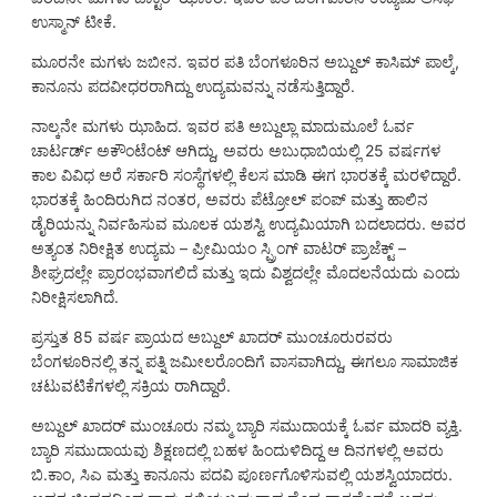
ಉಸ್ಮಾನ್ ಟೀಕೆ.
ಮೂರನೇ ಮಗಳು ಜಬೀನ. ಇವರ ಪತಿ ಬೆಂಗಳೂರಿನ ಅಬ್ದುಲ್ ಕಾಸಿಮ್ ಪಾಲ್ಕೆ,
ಕಾನೂನು ಪದವೀಧರರಾಗಿದ್ದು ಉದ್ಯಮವನ್ನು ನಡೆಸುತ್ತಿದ್ದಾರೆ.
ನಾಲ್ಕನೇ ಮಗಳು ಝಾಹಿದ. ಇವರ ಪತಿ ಅಬ್ದುಲ್ಲಾ ಮಾದುಮೂಲೆ ಓರ್ವ
ಚಾರ್ಟರ್ಡ್ ಅಕೌಂಟೆಂಟ್ ಆಗಿದ್ದು, ಅವರು ಅಬುಧಾಬಿಯಲ್ಲಿ 25 ವರ್ಷಗಳ
ಕಾಲ ವಿವಿಧ ಅರೆ ಸರ್ಕಾರಿ ಸಂಸ್ಥೆಗಳಲ್ಲಿ ಕೆಲಸ ಮಾಡಿ ಈಗ ಭಾರತಕ್ಕೆ ಮರಳಿದ್ದಾರೆ.
ಭಾರತಕ್ಕೆ ಹಿಂದಿರುಗಿದ ನಂತರ, ಅವರು ಪೆಟ್ರೋಲ್ ಪಂಪ್ ಮತ್ತು ಹಾಲಿನ
ಡೈರಿಯನ್ನು ನಿರ್ವಹಿಸುವ ಮೂಲಕ ಯಶಸ್ವಿ ಉದ್ಯಮಿಯಾಗಿ ಬದಲಾದರು. ಅವರ
ಅತ್ಯಂತ ನಿರೀಕ್ಷಿತ ಉದ್ಯಮ – ಪ್ರೀಮಿಯಂ ಸ್ಪ್ರಿಂಗ್ ವಾಟರ್ ಪ್ರಾಜೆಕ್ಟ್ –
ಶೀಘ್ರದಲ್ಲೇ ಪ್ರಾರಂಭವಾಗಲಿದೆ ಮತ್ತು ಇದು ವಿಶ್ವದಲ್ಲೇ ಮೊದಲನೆಯದು ಎಂದು
ನಿರೀಕ್ಷಿಸಲಾಗಿದೆ.
ಪ್ರಸ್ತುತ 85 ವರ್ಷ ಪ್ರಾಯದ ಅಬ್ದುಲ್ ಖಾದರ್ ಮುಂಚೂರುರವರು
ಬೆಂಗಳೂರಿನಲ್ಲಿ ತನ್ನ ಪತ್ನಿ ಜಮೀಲರೊಂದಿಗೆ ವಾಸವಾಗಿದ್ದು, ಈಗಲೂ ಸಾಮಾಜಿಕ
ಚಟುವಟಿಕೆಗಳಲ್ಲಿ ಸಕ್ರಿಯ ರಾಗಿದ್ದಾರೆ.
ಅಬ್ದುಲ್ ಖಾದರ್ ಮುಂಚೂರು ನಮ್ಮ ಬ್ಯಾರಿ ಸಮುದಾಯಕ್ಕೆ ಓರ್ವ ಮಾದರಿ ವ್ಯಕ್ತಿ.
ಬ್ಯಾರಿ ಸಮುದಾಯವು ಶಿಕ್ಷಣದಲ್ಲಿ ಬಹಳ ಹಿಂದುಳಿದಿದ್ದ ಆ ದಿನಗಳಲ್ಲಿ ಅವರು
ಬಿ.ಕಾಂ, ಸಿಎ ಮತ್ತು ಕಾನೂನು ಪದವಿ ಪೂರ್ಣಗೊಳಿಸುವಲ್ಲಿ ಯಶಸ್ವಿಯಾದರು.