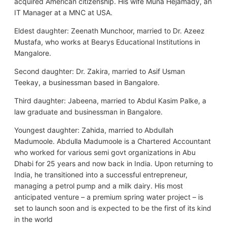
acquired American citizenship. His wife Muna Hejamady, an
IT Manager at a MNC at USA.
Eldest daughter: Zeenath Munchoor, married to Dr. Azeez
Mustafa, who works at Bearys Educational Institutions in
Mangalore.
Second daughter: Dr. Zakira, married to Asif Usman
Teekay, a businessman based in Bangalore.
Third daughter: Jabeena, married to Abdul Kasim Palke, a
law graduate and businessman in Bangalore.
Youngest daughter: Zahida, married to Abdullah
Madumoole. Abdulla Madumoole is a Chartered Accountant
who worked for various semi govt organizations in Abu
Dhabi for 25 years and now back in India. Upon returning to
India, he transitioned into a successful entrepreneur,
managing a petrol pump and a milk dairy. His most
anticipated venture – a premium spring water project – is
set to launch soon and is expected to be the first of its kind
in the world