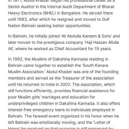
In 1971, Abdul Khader began his professional career as a
Senior Auditor in the Internal Audit Department of Bharat
Heavy Electronics (BHEL) in Bangalore. He served there
until 1983, after which he resigned and moved to Gulf
Nation Bahrain seeking better opportunities.
In Bahrain, he initially joined ‘Ali Abdulla Kareem & Sons’ and
later moved to the prestigious company ‘Haji Hassan Aliulla
Ali’, where he worked as Chief Accountant for 19 years.
In 1992, the Muslims of Dakshina Kannada residing in
Bahrain came together to establish the ‘South Kanara
Muslim Association.’ Abdul Khader was one of the founding
members and served as the Treasurer of the association
until his returned to India in 2002. The association, which
still functions efficiently, provides financial assistance for
poor Muslim girls’ marriages and education for
underprivileged children in Dakshina Kannada. It also offers
interest-free emergency loans to individuals employed in
Bahrain. The farewell event organized in his honor when he
left Bahrain was emotionally moving, and the ‘Letter of
Honor’ he received on that occasion is still preserved by