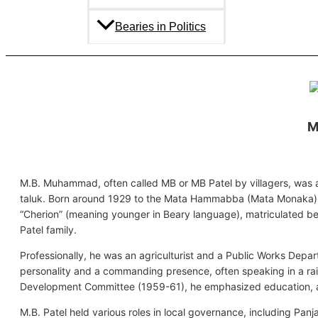
Bearies in Politics
M
M.B. Muhammad, often called MB or MB Patel by villagers, was a r
taluk. Born around 1929 to the Mata Hammabba (Mata Monaka)
“Cherion” (meaning younger in Beary language), matriculated be
Patel family.
Professionally, he was an agriculturist and a Public Works Depart
personality and a commanding presence, often speaking in a rai
Development Committee (1959-61), he emphasized education, a 
M.B. Patel held various roles in local governance, including 