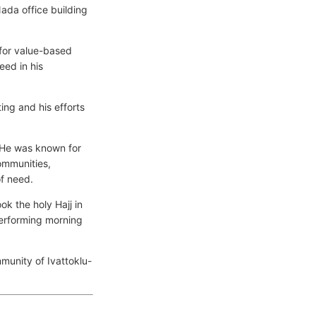
ada office building
 for value-based
eed in his
ng and his efforts
. He was known for
communities,
of need.
k the holy Hajj in
erforming morning
mmunity of Ivattoklu-