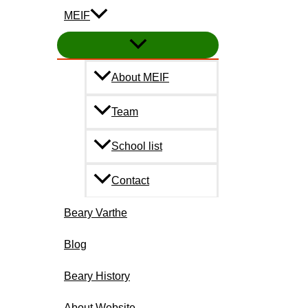
MEIF
About MEIF
Team
School list
Contact
Beary Varthe
Blog
Beary History
About Website