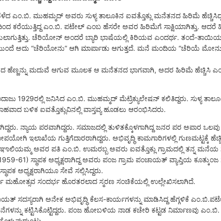
ಂ.ಬಿ. ಮುಹಮ್ಮದ್ ಅವರು ಸುಳ್ಯ ತಾಲೂಕಿನ ಐವತ್ತೊಕ್ಲು ಮನೆತನದ ಹಿರಿಮೆ ಹೆಚ್ಚಿಸಿದ್ದ ಕೀರ್
ರೆಯುತ್ತಿದ್ದ ಎಂ.ಬಿ. ಪಟೇಲ್ ಎಂಬ ಹೆಸರೇ ಅವರ ಹಿರಿಮೆಗೆ ಸಾಕ್ಷಿಯಾಗಿತ್ತು. ಆದರೆ
ಗುತ್ತಿತ್ತು. ಚೆರಿಯೋನ್ ಅಂದರೆ ಬ್ಯಾರಿ ಭಾಷೆಯಲ್ಲಿ ಕಿರಿಯವ ಎಂದರ್ಥ. ತಂದೆ-ತಾಯ
ಮುಂದೆ ಅದು “ಚೆರಿಯೋನು” ಆಗಿ ಮಾರ್ಪಾಡು ಆಗುತ್ತದೆ. ಮನೆ ಮಂದಿಯ “ಚೆರಿಯೆ ಮೋನು
 ಹೆಣ್ಣನ್ನು ಮದುವೆ ಆಗುವ ಮೂಲಕ ಆ ಮನೆತನದ ಭಾಗವಾಗಿ, ಅದರ ಹಿರಿಮೆ ಹೆಚ್ಚಿಸಿ ಎಂ
29ರಲ್ಲಿ ಜನಿಸಿದ ಎಂ.ಬಿ. ಮುಹಮ್ಮದ್ ಮೆಟ್ರಿಕ್ಯುಲೇಷನ್ ಕಲಿತಿದ್ದರು. ಸುಳ್ಯ ತಾಲೂಕ
ಾದ ಬಳಿಕ ಐವತ್ತೊಕ್ಲುವಿನಲ್ಲಿ ವಾಸ್ತವ್ಯ ಹೂಡಲು ಆರಂಭಿಸಿದರು.
 ಸಿಪಾಯಿಯಾಗಿದ್ದರು. ನ್ಯಾಯ ಪರವಾಗಿದ್ದರು. ಸಮಾಜದಲ್ಲಿ ತುಳಿತಕ್ಕೊಳಗಾಗಿದ್ದ ಜನರ ಪರ ಅಪಾರ ಒಲ
ಪಯೋಗಿ ಇಲಾಖೆಯ ಗುತ್ತಿಗೆದಾರರಾಗಿದ್ದರು. ಅಭಿವೃದ್ಧಿ ಕಾಮಗಾರಿಗಳಲ್ಲಿ ಗುಣಮಟ್ಟಕ್ಕೆ ಹೆಚ್ಚಿನ 
್ರಿ ಕುಂಞಾಲಿಯಮ್ಮ ಅವರ ಪತಿ ಎಂ.ಬಿ. ಉಮರಬ್ಬ ಅವರು ಐವತ್ತೊಕ್ಲು ಗ್ರಾಮದಲ್ಲಿ ತನ್ನ ಮನ
 (1959-61) ಸ್ಥಾಪಕ ಅಧ್ಯಕ್ಷರಾಗಿದ್ದ ಅವರು ಪಂಜ ಗ್ರಾಮ ಪಂಚಾಯತ್ ವ್ಯಾಪ್ತಿಯ ಕೂತ್ಕುಂಜ ಗ
ಾಪಕ ಅಧ್ಯಕ್ಷರಾಗಿಯೂ ಸೇವೆ ಸಲ್ಲಿಸಿದ್ದರು.
 ಸುವರ್ಣ ಮಹೋತ್ಸವ ಸಂದರ್ಭ ಹೊರತರಲಾದ ಸ್ಮರಣ ಸಂಚಿಕೆಯಲ್ಲಿ ಉಲ್ಲೇಖಿಸಲಾಗಿದೆ.
್ ಸದಸ್ಯರಾಗಿ ಅನೇಕ ಅಭಿವೃದ್ಧಿ ಕೆಲಸ-ಕಾರ್ಯಗಳನ್ನು ಮಾಡಿಸಿದ್ದ ಹೆಗ್ಗಳಿಕೆ ಎಂ.ಬಿ.ಪಟೇ
25 ಮನೆಗಳನ್ನು ಕಟ್ಟಿಸಿಕೊಟ್ಟಿದ್ದರು. ಪಂಜ ಹೋಬಳಿಯ ನಾಡ ಕಚೇರಿ ಕಟ್ಟಡ ನಿರ್ಮಾಣವು ಎಂ.
ಕೊಳ್ಳುವುದುಂಟು.