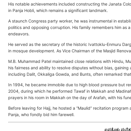
His notable achievements included constructing the Janata Colon
in Panja Hobli, which remains a significant landmark.
A staunch Congress party worker, he was instrumental in establi
politics and opposing corruption. His family remembers him as 
endeavors.
He served as the secretary of the historic Ivattoklu-Enmuru Da
in mosque development. As Vice Chairman of the Masjid Renovat
M.B. Muhammad Patel maintained close relations with Hindu, Mus
his fairness and ability to resolve disputes without bias, gaining
including Dalit, Okkaliga Gowda, and Bunts, often remarked that
In 1994, he became immobile due to high blood pressure but rema
2004, during which he performed Tawaf in Makkah and Madinah.
prayers in his room in Makkah on the day of Arafah, with his fune
Before leaving for Hajj, he hosted a “Maulid” recitation program
Panja, who fondly bid him farewell.
ಐವತ್ತೊಕ್ಲು ಮನೆತ