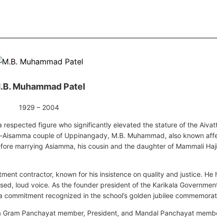
.B. Muhammad Patel
1929 – 2004
espected figure who significantly elevated the stature of the Aivatt
-Aisamma couple of Uppinangady, M.B. Muhammad, also known affec
fore marrying Asiamma, his cousin and the daughter of Mammali Haji 
ment contractor, known for his insistence on quality and justice. He h
sed, loud voice. As the founder president of the Karikala Governmen
commitment recognized in the school’s golden jubilee commemorati
Panja Gram Panchayat member, President, and Mandal Panchayat membe