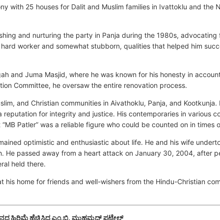
y with 25 houses for Dalit and Muslim families in Ivattoklu and the N
shing and nurturing the party in Panja during the 1980s, advocating
a hard worker and somewhat stubborn, qualities that helped him succ
rgah and Juma Masjid, where he was known for his honesty in accounti
ion Committee, he oversaw the entire renovation process.
lim, and Christian communities in Aivathoklu, Panja, and Kootkunja
 a reputation for integrity and justice. His contemporaries in various 
 “MB Patler” was a reliable figure who could be counted on in times 
ined optimistic and enthusiastic about life. He and his wife undertoo
 He passed away from a heart attack on January 30, 2004, after p
ral held there.
 at his home for friends and well-wishers from the Hindu-Christian co
ನದ ಹಿರಿಮೆ ಹೆಚ್ಚಿಸಿದ್ದ ಎಂ.ಬಿ. ಮುಹಮ್ಮದ್ ಪಟೇಲ್