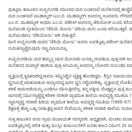
ಪುತ್ತೂರು ತಾಲೂಕಿನ ಉಪ್ಪಿನಂಗಡಿ ಸಮೀಪದ ಮಠ ಬಂಡಸಾಲೆ ಮನೆತನದಲ್ಲಿ ಹುಟ್ಟಿಬೆಳೆದ ಎ
ಮಠ ಬಂಡಸಾಲೆ ಮುಹಮ್ಮದ್ (ಎಂ.ಬಿ. ಮುಹಮ್ಮದ್) ಅವರನ್ನು ಊರವರು ಗೌರವದಿಂದ ಕ
ಎಂ.ಬಿ. ಮುಹಮ್ಮದ್ ಅಥವಾ ಎಂ.ಬಿ. ಪಟೇಲ್ ಅವರನ್ನು ಚೆರಿಯೋನ್ ಎಂದು ಕರೆಯಲಾ
ಮನೆಮಂದಿ ಪ್ರೀತಿಯಿಂದ “ಚೆರಿಯೆ ಮೋನು” (ಕಿರಿಯ ಮಗ) ಎಂದು ಕರೆಯುತ್ತಾರೆ. 
ಮನೆಮಂದಿಗೂ “ಚೆರಿಯೋನು” ಆಗಿ ಬಿಡುತ್ತದೆ.
ಹೀಗೆ ಉಪ್ಪಿನಂಗಡಿ ಮಠದ “ಚೆರಿಯೆ ಮೋನು” ಅವರು ಐವತ್ತೊಕ್ಲು ಪಟೇಲ್ ಮನೆತನದ
ಗುರುತಿಸಲ್ಪಟ್ಟಿರುವುದು ಸಣ್ಣ ವಿಷಯವಲ್ಲ.
ಉಪ್ಪಿನಂಗಡಿಯ ಮಠ ಹಮ್ಮಬ್ಬ (ಮಠ ಮೋನಾಕ)-ಐಸಮ್ಮ ದಂಪತಿಯ ಪುತ್ರನಾಗಿ ಅಂದಾಜು 19
ಮನೆತನದ ಮಮ್ಮಾಲಿ ಹಾಜಿಯ ಪುತ್ರಿ ಆಸಿಯಮ್ಮ ಅವರನ್ನು (ಸೋದರ ಸಂಬಂಧಿ) ವಿವಾಹವ
ವೃತ್ತಿಯಲ್ಲಿ ಕೃಷಿಕರಾಗಿದ್ದ ಅವರು ಕಟ್ಟುನಿಟ್ಟಿನ ವ್ಯಕ್ತಿತ್ವ ಹೊಂದಿದ್ದರು. ಶಿಸ್ತಿನ
ಧ್ವನಿಯಲ್ಲಿ ಮಾತನಾಡುವ ಅಭ್ಯಾಸವಿದ್ದ ಇವರ ಧ್ವನಿ ಗಟ್ಟಿಯಾಗಿತ್ತು. ವೃತ್ತಿಯಲ್ಲಿ ಲೋಕೋ
ಕಳಪೆ ಕಾಮಗಾರಿಯನ್ನು ಎಂದಿಗೂ ಸಹಿಸುತ್ತಿರಲಿಲ್ಲ. ತನ್ನ ಪತ್ನಿಯ ದೊಡ್ಡಪ್ಪನ ಪುತ
ಜಾಗದಲ್ಲಿ ನಿರ್ಮಿಸಲ್ಪಟ್ಟಿದ್ದ ಕರಿಕಳ ಸರಕಾರಿ ಪ್ರಾಥಮಿಕ ಶಾಲೆಯ ಅಭಿವೃದ್ಧಿ ಸಮಿತಿಯ
ಸ್ಥಾಪಿಸಲ್ಪಟ್ಟ ಸರಕಾರಿ ಹಿರಿಯ ಪ್ರಾಥಮಿಕ ಶಾಲೆಯ ಅಭಿವೃದ್ಧಿ ಸಮಿತಿಯ (1966-67) ಸ್ಥ
ಶಿಕ್ಷಣಕ್ಕೆ ಹೆಚ್ಚು ಒತ್ತು ನೀಡುತ್ತಿದ್ದ ಅವರ ಸೇವೆಯನ್ನು ಕರಿಕಳ ಸರಕಾರಿ ಶಾಲೆಯ
ಸುಳ್ಯ ತಾಲೂಕಿನ ಪಂಜ ಗ್ರಾಮ ಪಂಚಾಯತ್ ಸದಸ್ಯರಾಗಿ, ಅಧ್ಯಕ್ಷರಾಗಿ, ಮಂಡಲ ಪಂಚಾಯತ
ಐವತ್ತೊಕ್ಲುನಲ್ಲಿ ದಲಿತ ಮತ್ತು ಮುಸ್ಲಿಂ ಕುಟುಂಬಗಳಿಗೆ ಜನತಾ ಕಾಲನಿ ನಿರ್ಮಿಸಿ 
ಸಾಧನೆಯ ಮೈಲುಗಲ್ಲಾಗಿತ್ತು. ಹೋಬಳಿಯ ಹಿರಿಯರು ಈಗಲೂ ಇದನ್ನು ಆಗಾಗ ಸ್ಮರಿಸಿ