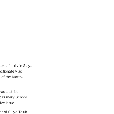
oklu family in Sulya
tionately as
of the Ivattoklu
ad a strict
t Primary School
ve issue.
r of Sulya Taluk.