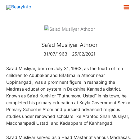
Skip
to
content
Sa’ad Musliyar Athoor
31/07/1963 – 25/02/2021
Sa’ad Musliyar, born on July 31, 1963, as the fourth of ten
children to Abubakar and Bifatima in Athoor near
Uppinangadi, was a prominent figure in reshaping the
Madrasa education system in Dakshina Kannada district.
Known as Sa’ad Kunhi or “Puthumonu Ustad” in his town, he
completed his primary education at Koyla Government Senior
Primary School in Atoor and pursued advanced religious
studies under renowned scholars like Arantod Shah Musliyar,
Macchampadi Ustad, and Kadappara of Kanhangad.
Sa’ad Musliyar served as a Head Master at various Madrasas,