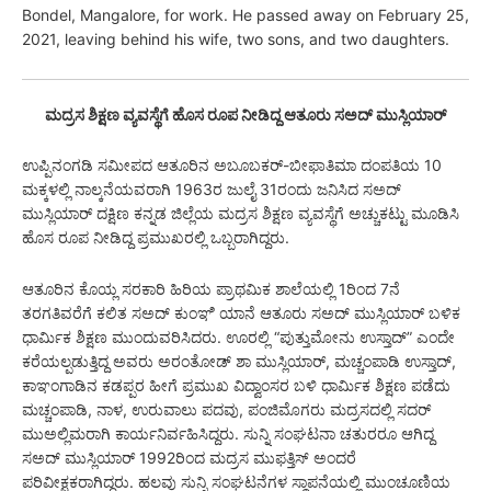
Bondel, Mangalore, for work. He passed away on February 25,
2021, leaving behind his wife, two sons, and two daughters.
ಮದ್ರಸ ಶಿಕ್ಷಣ ವ್ಯವಸ್ಥೆಗೆ ಹೊಸ ರೂಪ ನೀಡಿದ್ದ ಆತೂರು ಸಅದ್ ಮುಸ್ಲಿಯಾರ್
ಉಪ್ಪಿನಂಗಡಿ ಸಮೀಪದ ಆತೂರಿನ ಅಬೂಬಕರ್-ಬೀಫಾತಿಮಾ ದಂಪತಿಯ 10
ಮಕ್ಕಳಲ್ಲಿ ನಾಲ್ಕನೆಯವರಾಗಿ 1963ರ ಜುಲೈ 31ರಂದು ಜನಿಸಿದ ಸಅದ್
ಮುಸ್ಲಿಯಾರ್ ದಕ್ಷಿಣ ಕನ್ನಡ ಜಿಲ್ಲೆಯ ಮದ್ರಸ ಶಿಕ್ಷಣ ವ್ಯವಸ್ಥೆಗೆ ಅಚ್ಚುಕಟ್ಟು ಮೂಡಿಸಿ
ಹೊಸ ರೂಪ ನೀಡಿದ್ದ ಪ್ರಮುಖರಲ್ಲಿ ಒಬ್ಬರಾಗಿದ್ದರು.
ಆತೂರಿನ ಕೊಯ್ಲ ಸರಕಾರಿ ಹಿರಿಯ ಪ್ರಾಥಮಿಕ ಶಾಲೆಯಲ್ಲಿ 1ರಿಂದ 7ನೆ
ತರಗತಿವರೆಗೆ ಕಲಿತ ಸಅದ್ ಕುಂಞಿ ಯಾನೆ ಆತೂರು ಸಅದ್ ಮುಸ್ಲಿಯಾರ್ ಬಳಿಕ
ಧಾರ್ಮಿಕ ಶಿಕ್ಷಣ ಮುಂದುವರಿಸಿದರು. ಊರಲ್ಲಿ “ಪುತ್ತುಮೋನು ಉಸ್ತಾದ್” ಎಂದೇ
ಕರೆಯಲ್ಪಡುತ್ತಿದ್ದ ಅವರು ಅರಂತೋಡ್ ಶಾ ಮುಸ್ಲಿಯಾರ್, ಮಚ್ಚಂಪಾಡಿ ಉಸ್ತಾದ್,
ಕಾಞಂಗಾಡಿನ ಕಡಪ್ಪರ ಹೀಗೆ ಪ್ರಮುಖ ವಿದ್ವಾಂಸರ ಬಳಿ ಧಾರ್ಮಿಕ ಶಿಕ್ಷಣ ಪಡೆದು
ಮಚ್ಚಂಪಾಡಿ, ನಾಳ, ಉರುವಾಲು ಪದವು, ಪಂಜಿಮೊಗರು ಮದ್ರಸದಲ್ಲಿ ಸದರ್
ಮುಅಲ್ಲಿಮರಾಗಿ ಕಾರ್ಯನಿರ್ವಹಿಸಿದ್ದರು. ಸುನ್ನಿ ಸಂಘಟನಾ ಚತುರರೂ ಆಗಿದ್ದ
ಸಅದ್ ಮುಸ್ಲಿಯಾರ್ 1992ರಿಂದ ಮದ್ರಸ ಮುಫತ್ತಿಸ್ ಅಂದರೆ
ಪರಿವೀಕ್ಷಕರಾಗಿದ್ದರು. ಹಲವು ಸುನ್ನಿ ಸಂಘಟನೆಗಳ ಸ್ಥಾಪನೆಯಲ್ಲಿ ಮುಂಚೂಣಿಯ