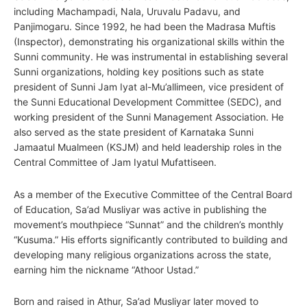
including Machampadi, Nala, Uruvalu Padavu, and
Panjimogaru. Since 1992, he had been the Madrasa Muftis
(Inspector), demonstrating his organizational skills within the
Sunni community. He was instrumental in establishing several
Sunni organizations, holding key positions such as state
president of Sunni Jam Iyat al-Mu’allimeen, vice president of
the Sunni Educational Development Committee (SEDC), and
working president of the Sunni Management Association. He
also served as the state president of Karnataka Sunni
Jamaatul Mualmeen (KSJM) and held leadership roles in the
Central Committee of Jam Iyatul Mufattiseen.
As a member of the Executive Committee of the Central Board
of Education, Sa’ad Musliyar was active in publishing the
movement’s mouthpiece “Sunnat” and the children’s monthly
“Kusuma.” His efforts significantly contributed to building and
developing many religious organizations across the state,
earning him the nickname “Athoor Ustad.”
Born and raised in Athur, Sa’ad Musliyar later moved to